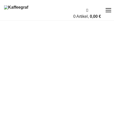
0 Artikel,
0,00
€
Über uns
Fairness
Shop
Account
Blog
Kontakt
A bis Z