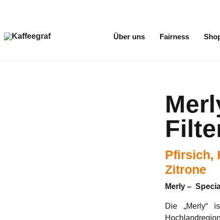
Über uns
Fairness
Sho
Merl
Filt
Pfirsich,
Zitrone
Merly – Specia
Die „Merly“ 
Hochlandregion