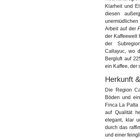
Klarheit und El
diesen außer
unermüdlichen
Arbeit auf der
der Kaffeewelt 
der Subregio
Callayuc, wo d
Bergluft auf 2
ein Kaffee, der 
Herkunft &
Die Region Ca
Böden und eine
Finca La Palta 
auf Qualität h
elegant, klar 
durch das raff
und einer feing