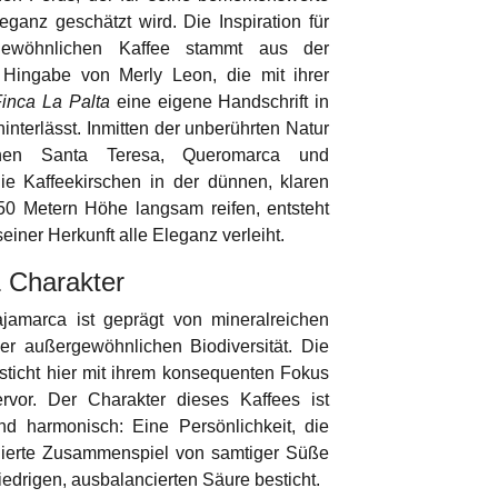
eganz geschätzt wird. Die Inspiration für
gewöhnlichen Kaffee stammt aus der
 Hingabe von Merly Leon, die mit ihrer
Finca La Palta
eine eigene Handschrift in
hinterlässt. Inmitten der unberührten Natur
nen Santa Teresa, Queromarca und
ie Kaffeekirschen in der dünnen, klaren
250 Metern Höhe langsam reifen, entsteht
seiner Herkunft alle Eleganz verleiht.
 Charakter
jamarca ist geprägt von mineralreichen
r außergewöhnlichen Biodiversität. Die
sticht hier mit ihrem konsequenten Fokus
ervor. Der Charakter dieses Kaffees ist
und harmonisch: Eine Persönlichkeit, die
inierte Zusammenspiel von samtiger Süße
liedrigen, ausbalancierten Säure besticht.