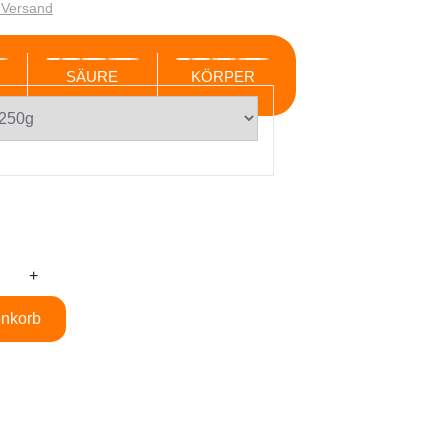
. Versand
SÄURE
KÖRPER
enkorb