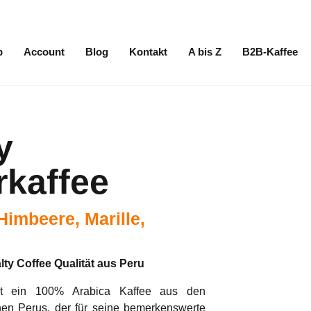
p
Account
Blog
Kontakt
A bis Z
B2B-Kaffee
y
erkaffee
 Himbeere, Marille,
lty Coffee Qualität aus Peru
ist ein 100% Arabica Kaffee aus den
en Perus, der für seine bemerkenswerte