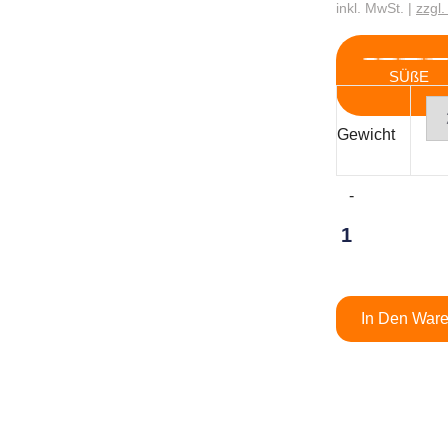
inkl. MwSt. |
zzgl
SÜßE
Gewicht
In Den War