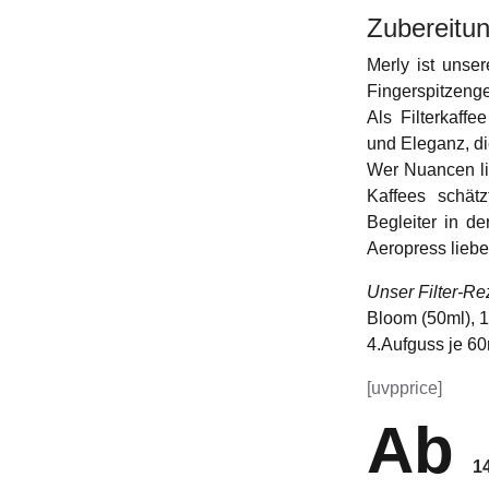
Zubereitun
Merly ist unser
Fingerspitzenge
Als Filterkaffe
und Eleganz, d
Wer Nuancen li
Kaffees schätz
Begleiter in de
Aeropress liebe
Unser Filter-Re
Bloom (50ml), 1
4.Aufguss je 60
[uvpprice]
Ab
1