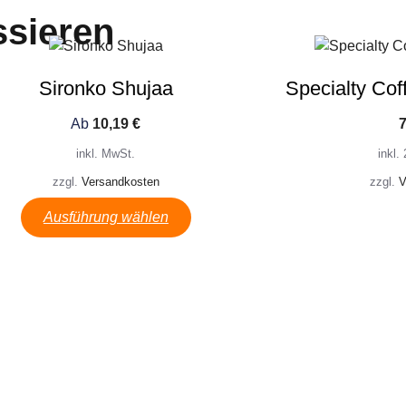
ssieren
Sironko Shujaa
Specialty Cof
Ab
10,19
€
inkl. MwSt.
inkl
zzgl.
Versandkosten
zzgl.
V
Wei
Ausführung wählen