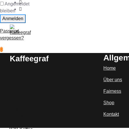
Angemeldet
bleiben
Anmelden
Passwort
vergessen?
Allge
Kaffeegraf
Home
Über uns
Über uns
Fairness
Fairness
Shop
Account
Shop
Blog
Kontakt
Kontakt
A bis Z