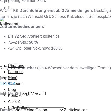
Anmeldung kommuniziert.
WICHTIG!
Durchführung erst ab
3 Anmeldungen
. Bestätig
Termin, je nach Wunsch!
Ort
: Schloss Katzelsdorf, Schlosspla
⚠️ Stornobedingungen:
Bis
72 Std. vorher
: kostenlos
72–24 Std.:
50 %
<24 Std. oder No-Show:
100 %
Über uns
💡
Tipp
:
Frühbucher
(bis 4 Wochen vor dem jeweiligen Termin
Fairness
Shop
[uvpprice]
Account
119,00
€
Blog
inkl. MwSt. |
zzgl. Versand
Kontakt
A bis Z
B2B-Kaffee
Datum
Zurücksetzen