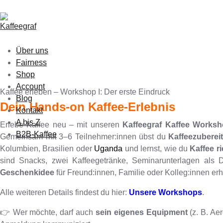
Über uns
Fairness
Shop
Account
Kaffee erleben – Workshop I: Der erste Eindruck
Blog
Dein Hands-on Kaffee-Erlebnis
Kontakt
A bis Z
Erlebe Kaffee neu – mit unseren
Kaffeegraf Kaffee Worksh
B2B-Kaffee
Gemeinsam mit 3–6 Teilnehmer:innen übst du
Kaffeezuberei
Kolumbien, Brasilien oder
Uganda
und lernst, wie du
Kaffee ri
sind Snacks, zwei Kaffeegetränke, Seminarunterlagen als
Geschenkidee
für Freund:innen, Familie oder Kolleg:innen erh
Alle weiteren Details findest du hier:
Unsere Workshops
.
👉 Wer möchte, darf auch
sein eigenes Equipment
(z. B. Ae