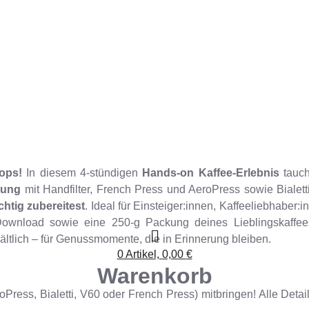
ops!
In diesem 4-stündigen
Hands-on Kaffee-Erlebnis
tauch
tung
mit Handfilter, French Press und AeroPress sowie Bialett
chtig zubereitest
. Ideal für Einsteiger:innen, Kaffeeliebhabe
 Download sowie eine 250-g Packung deines Lieblingskaff
ältlich – für Genussmomente, die in Erinnerung bleiben.
0 Artikel,
0,00
€
Warenkorb
roPress, Bialetti, V60 oder French Press) mitbringen! Alle Det