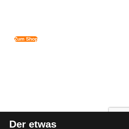
B2B-Kaffee
anders, besonders 
coffeelicious!
Zum Shop
Der etwas