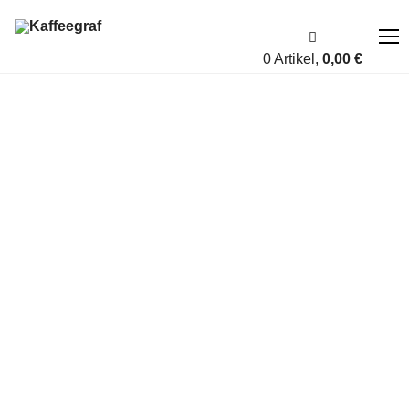
0 Artikel,
0,00
€
Über uns
Fairness
Shop
Account
Blog
Kontakt
A bis Z
KAFFEEGRAF