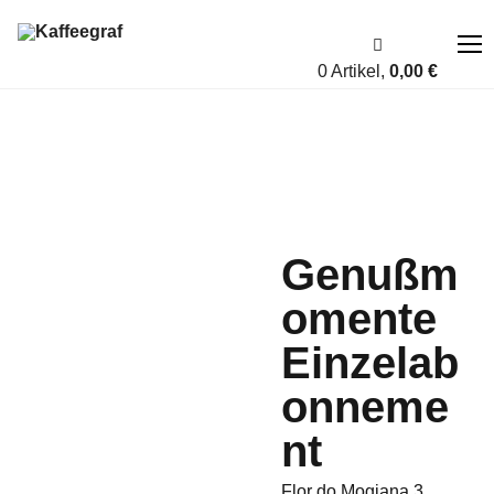
0 Artikel,
0,00
€
Über uns
Fairness
Genußm
Shop
omente
Account
Einzelab
Blog
onneme
Kontakt
nt
A bis Z
Flor do Mogiana 3