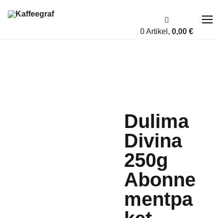
0 Artikel,
0,00
€
Über uns
Fairness
Dulima
Shop
Divina
Account
250g
Blog
Abonne
Kontakt
mentpa
A bis Z