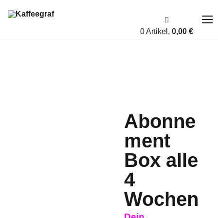
0 Artikel,
0,00
€
Über uns
Fairness
Abonne
Shop
ment
Account
Box alle
Blog
4
Kontakt
Wochen
A bis Z
Dein