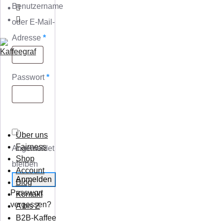
Benutzername
oder E-Mail-
Adresse
*
Passwort
*
Über uns
Fairness
Angemeldet
Shop
bleiben
Account
Anmelden
Blog
Passwort
Kontakt
vergessen?
A bis Z
B2B-Kaffee