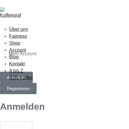
Über uns
Fairness
Shop
Account
Mein Account
Blog
Kontakt
A bis Z
Anmelden
B2B-Kaffee
Registrieren
Anmelden