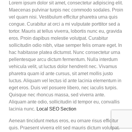
Lorem ipsum dolor sit amet, consectetur adipiscing elit.
B2B-Kaffee
Maecenas pulvinar turpis nec commodo sodales. Proin
vel quam nisi. Vestibulum efficitur pharetra urna quis
congue. Curabitur at orci a mi vulputate porttitor sed a
tortor. Mauris at tellus viverra, lobortis nunc eu, gravida
eros. Proin dapibus molestie volutpat. Curabitur
sollicitudin odio nibh, vitae semper felis ornare eget. In
hac habitasse platea dictumst. Nunc consectetur urna
pellentesque arcu dictum fermentum. Nulla interdum
vehicula velit, ut luctus dolor hendrerit nec. Vivamus
pharetra quam id ante cursus, sit amet mollis justo
luctus. Aliquam vel lectus id ante lacinia elementum in
eget eros. Duis vel posuere libero, nec iaculis turpis.
Quisque nec rhoncus massa, sed viverra ante.
Aliquam ante odio, sollicitudin id tempor eu, convallis
lacinia nunc.
Local SEO Section
Aenean tincidunt metus eros, eu ornare risus efficitur
quis. Praesent viverra elit sed mauris dictum volutpat.