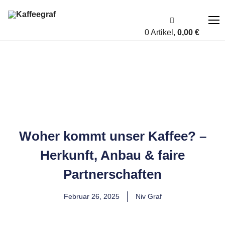
0 Artikel,
0,00
€
Über uns
Fairness
Shop
Woher kommt unser Kaffee? –
Account
Herkunft, Anbau & faire
Blog
Partnerschaften
Kontakt
Februar 26, 2025
Niv Graf
A bis Z