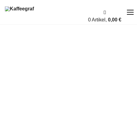
0 Artikel,
0,00
€
Über uns
Fairness
Shop
Account
Blog
Kontakt
A bis Z