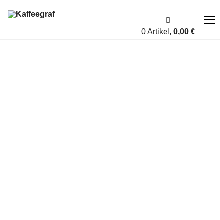
0 Artikel,
0,00
€
Über uns
Fairness
Shop
Account
Blog
Kontakt
A bis Z