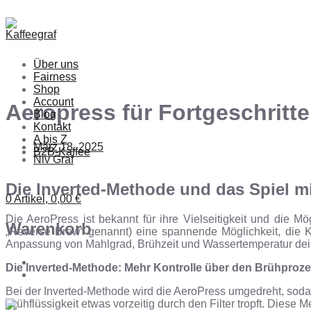
Skip
Menu
Close
to
content
Über uns
Fairness
Shop
Account
Aeropress für Fortgeschritt
Blog
Kontakt
A bis Z
März 18, 2025
B2B-Kaffee
Niv Graf
Die Inverted-Methode und das Spiel m
0 Artikel,
0,00
€
Die AeroPress ist bekannt für ihre Vielseitigkeit und die M
Warenkorb
„Reverse Brew“ genannt) eine spannende Möglichkeit, die Ko
Anpassung von Mahlgrad, Brühzeit und Wassertemperatur deine
Die Inverted-Methode: Mehr Kontrolle über den Brühproz
Bei der Inverted-Methode wird die AeroPress umgedreht, soda
Brühflüssigkeit etwas vorzeitig durch den Filter tropft. Die