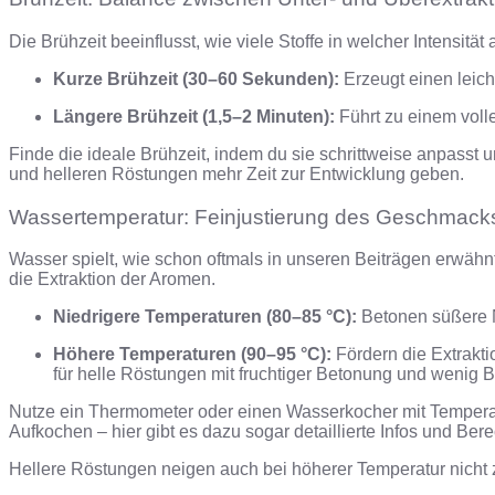
Die Brühzeit beeinflusst, wie viele Stoffe in welcher Intensit
Kurze Brühzeit (30–60 Sekunden):
Erzeugt einen leich
Längere Brühzeit (1,5–2 Minuten):
Führt zu einem voll
Finde die ideale Brühzeit, indem du sie schrittweise anpasst
und helleren Röstungen mehr Zeit zur Entwicklung geben.
Wassertemperatur: Feinjustierung des Geschmack
Wasser spielt, wie schon oftmals in unseren Beiträgen erwähnt
die Extraktion der Aromen.
Niedrigere Temperaturen (80–85 °C):
Betonen süßere N
Höhere Temperaturen (90–95 °C):
Fördern die Extrakti
für helle Röstungen mit fruchtiger Betonung und wenig Bi
Nutze ein Thermometer oder einen Wasserkocher mit Temperat
Aufkochen – hier gibt es dazu sogar detaillierte Infos und Be
Hellere Röstungen neigen auch bei höherer Temperatur nicht zu 