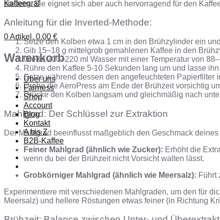
steuern. Sie eignet sich aber auch hervorragend für den Kaff
Anleitung für die Inverted-Methode:
0 Artikel,
0,00
€
Setze den Kolben etwa 1 cm in den Brühzylinder ein und 
Gib 15–18 g mittelgrob gemahlenen Kaffee in den Brühzy
Warenkorb
Gieße 200–220 ml Wasser mit einer Temperatur von 88–
Rühre den Kaffee 5-10 Sekunden lang um und lasse ihn
Setze während dessen den angefeuchteten Papierfilter in
Über uns
Drehe die AeroPress am Ende der Brühzeit vorsichtig um 
Fairness
Drücke den Kolben langsam und gleichmäßig nach unten, 
Shop
Account
Mahlgrad: Der Schlüssel zur Extraktion
Blog
Kontakt
A bis Z
Der Mahlgrad beeinflusst maßgeblich den Geschmack deines 
B2B-Kaffee
Feiner Mahlgrad (ähnlich wie Zucker):
Erhöht die Extr
wenn du bei der Brühzeit nicht Vorsicht walten lässt.
Grobkörniger Mahlgrad (ähnlich wie Meersalz):
Führt 
Experimentiere mit verschiedenen Mahlgraden, um den für dich
Meersalz) und hellere Röstungen etwas feiner (in Richtung Kri
Brühzeit: Balance zwischen Unter- und Überextrakt