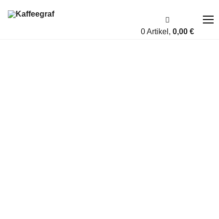
0 Artikel,
0,00
€
Über uns
Fairness
Shop
Account
Blog
Kontakt
A bis Z