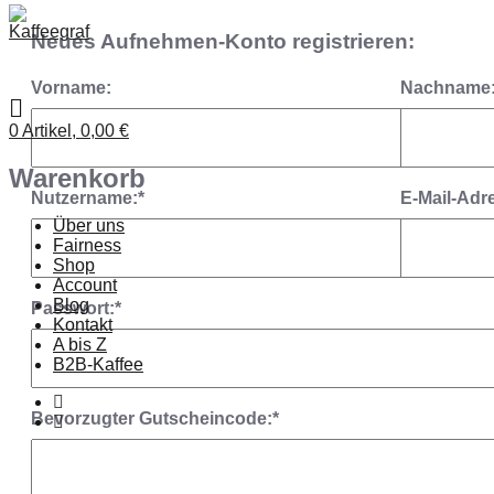
Neues Aufnehmen-Konto registrieren:
Vorname:
Nachname
0 Artikel,
0,00
€
Warenkorb
Nutzername:*
E-Mail-Adr
Über uns
Fairness
Shop
Account
Blog
Passwort:*
Kontakt
A bis Z
B2B-Kaffee
Bevorzugter Gutscheincode:*