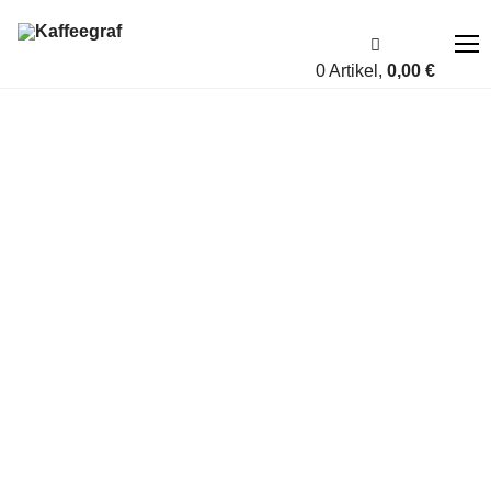
0 Artikel,
0,00
€
Über uns
Fairness
Shop
Account
Blog
Kontakt
A bis Z